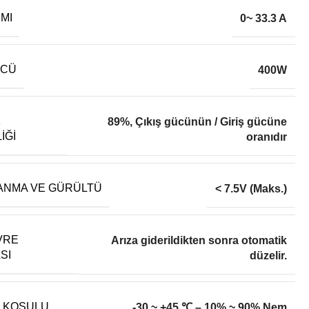
IMI
0~ 33.3 A
ÜCÜ
400W
K
89%
,
Çıkış gücünün / Giriş gücüne
IĞI
oranıdır
ANMA VE GÜRÜLTÜ
< 7.5V (Maks.)
VRE
Arıza giderildikten sonra otomatik
SI
düzelir.
A KOŞULU
-30 ~ +45 ℃ – 10% ~ 90% Nem