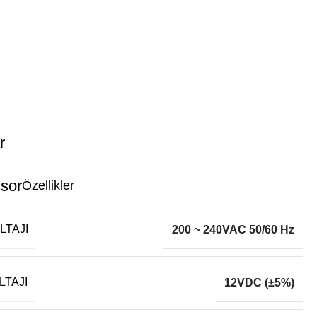
r
Özellikler
LTAJI
200 ~ 240VAC 50/60 Hz
LTAJI
12VDC (±5%)