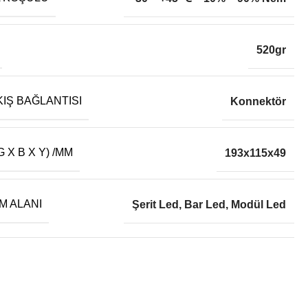
520gr
KIŞ BAĞLANTISI
Konnektör
 X B X Y) /MM
193x115x49
M ALANI
Şerit Led, Bar Led, Modül Led