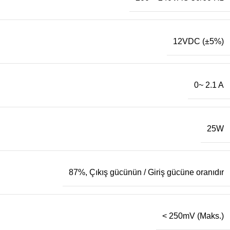
12VDC (±5%)
0~ 2.1 A
25W
87%
,
Çıkış gücünün / Giriş gücüne oranıdır
< 250mV (Maks.)