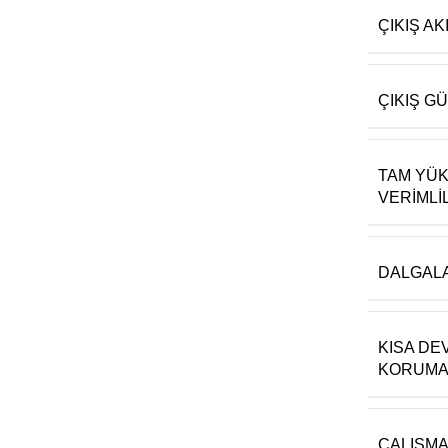
ÇIKIŞ AK
ÇIKIŞ G
TAM YÜ
VERIMLIL
DALGAL
KISA DE
KORUMA
ÇALIŞM