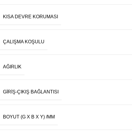
KISA DEVRE KORUMASI
ÇALIŞMA KOŞULU
AĞIRLIK
GIRIŞ-ÇIKIŞ BAĞLANTISI
BOYUT (G X B X Y) /MM