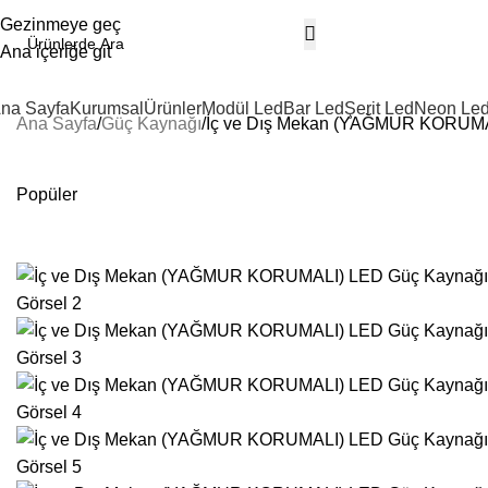
Gezinmeye geç
Ana içeriğe git
na Sayfa
Kurumsal
Ürünler
Modül Led
Bar Led
Şerit Led
Neon Le
Ana Sayfa
Güç Kaynağı
İç ve Dış Mekan (YAĞMUR KORUMAL
Popüler